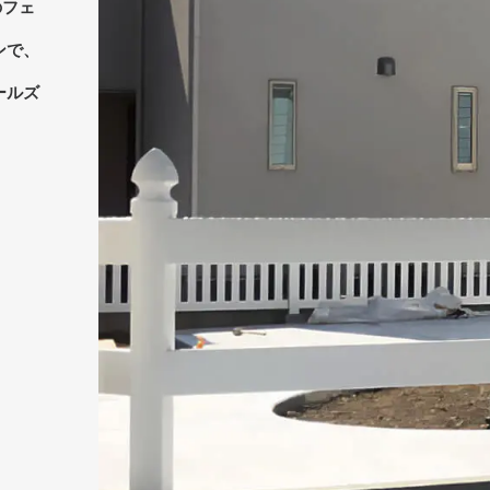
のフェ
ンで、
ールズ