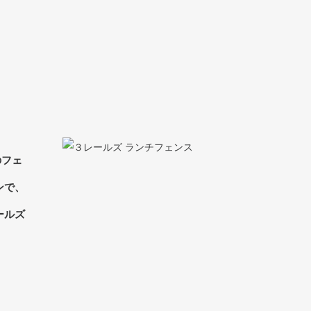
のフェ
ンで、
ールズ