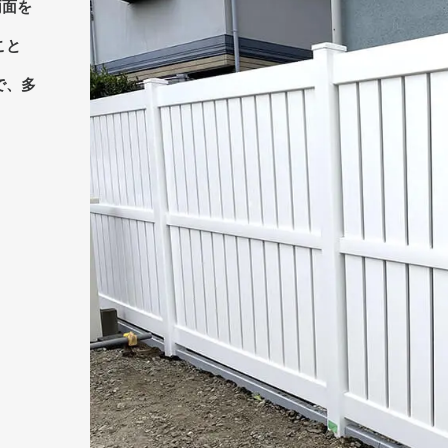
両面を
こと
で、多