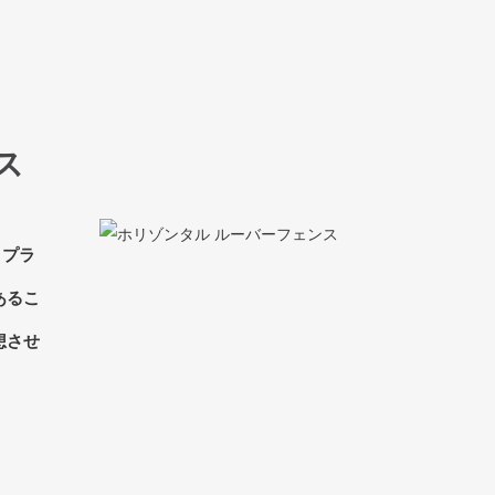
ス
ミプラ
あるこ
想させ